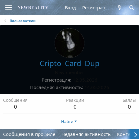
Вход
Регистрация
Пользователи
Cripto_Card_Dup
New member
Регистрация
12.05.2026
Последняя активность
14.05.2026
Сообщения
Реакции
Баллы
0
0
0
Найти
Сообщения в профиле
Недавняя активность
Контент