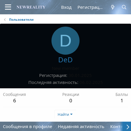
Вход
Регистрация
Пользователи
D
DeD
New member
Регистрация
30.01.2025
Последняя активность
06.02.2025
Сообщения
Реакции
Баллы
6
0
1
Найти
Сообщения в профиле
Недавняя активность
Контент