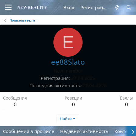
Вход
Регистрация
Пользователи
E
ee88Slato
New member
Регистрация
27.04.2026
Последняя активность
27.04.2026
Сообщения
Реакции
Баллы
0
0
0
Найти
Сообщения в профиле
Недавняя активность
Контент