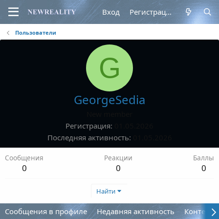
Вход
Регистрация
Пользователи
G
GeorgeSedia
New member
Регистрация
01.05.2026
Последняя активность
01.05.2026
Сообщения
Реакции
Баллы
0
0
0
Найти
Сообщения в профиле
Недавняя активность
Контент