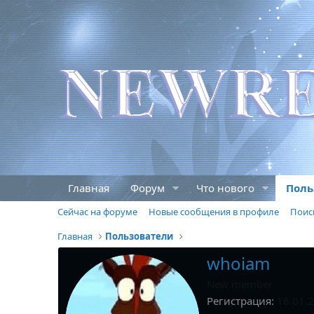
Главная
Форум
Что нового
Поль
Сейчас на форуме
Новые сообщения в профиле
Поис
Главная
Пользователи
whoiam
New member
Регистрация
16.01.