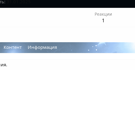
ть
31.01.2025
Реакции
1
Контент
Информация
ия.